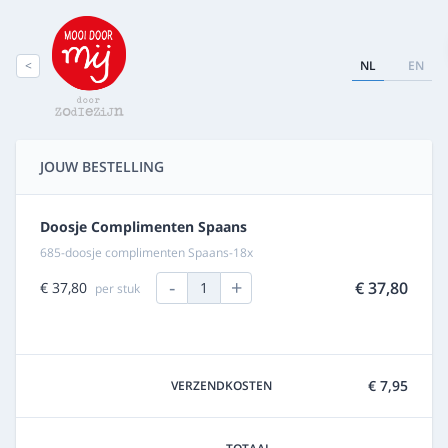
<
NL
EN
JOUW BESTELLING
Doosje Complimenten Spaans
685-doosje complimenten Spaans-18x
-
+
€ 37,80
€ 37,80
1
per stuk
€ 7,95
VERZENDKOSTEN